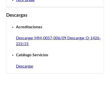
Descargas
Acreditaciones
Descargar MM-0057-006/09
Descargar Q-1426-
222/21
Catálogo Servicios
Descargar
¿Cómo podemos ayudarle?
Contáctenos para atenderle ágilmente:
+52 55 5870-1500
ext. 119 y 133