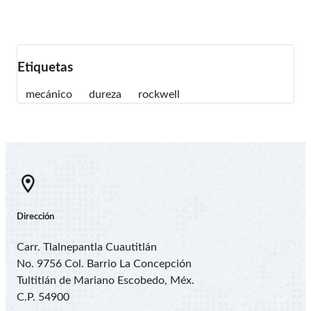
Móvil: +52 55 7455-8478
labquim@electrodosinfra.com.mx
Etiquetas
mecánico
dureza
rockwell
Dirección
Carr. Tlalnepantla Cuautitlán
No. 9756 Col. Barrio La Concepción
Tultitlán de Mariano Escobedo, Méx.
C.P. 54900