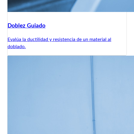
Doblez Guiado
Evalúa la ductilidad y resistencia de un material al
doblado.