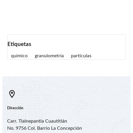
+52 55 5870-1500
ext. 119 y 133
Móvil: +52 55 7455-8478
labquim@electrodosinfra.com.mx
Etiquetas
químico
granulometría
partículas
Dirección
Carr. Tlalnepantla Cuautitlán
No. 9756 Col. Barrio La Concepción